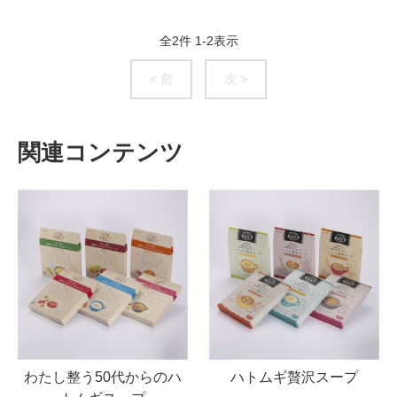
全
2
件
1
-
2
表示
< 前
次 >
関連コンテンツ
わたし整う50代からのハ
ハトムギ贅沢スープ