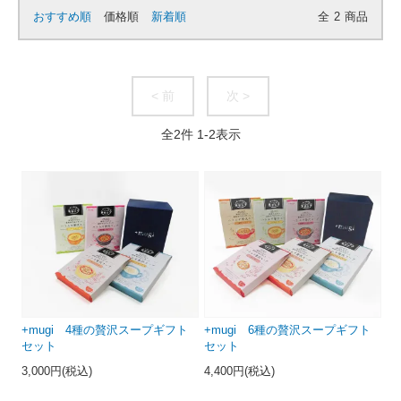
おすすめ順
価格順
新着順
全
2
商品
< 前
次 >
全
2
件
1
-
2
表示
+mugi 4種の贅沢スープギフト
+mugi 6種の贅沢スープギフト
セット
セット
3,000円(税込)
4,400円(税込)