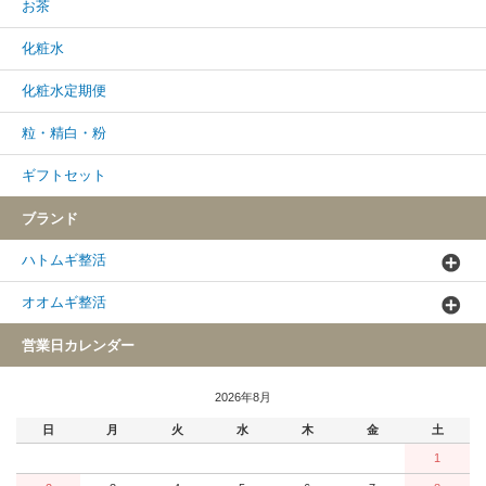
お茶
化粧水
化粧水定期便
粒・精白・粉
ギフトセット
ブランド
ハトムギ整活
オオムギ整活
営業日カレンダー
2026年8月
日
月
火
水
木
金
土
1