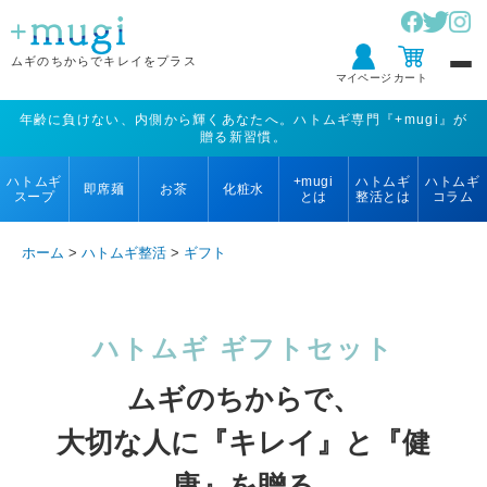
ムギのちからで
キレイをプラス
マイページ
カート
年齢に負けない、内側から輝くあなたへ。ハトムギ専門『+mugi』が
贈る新習慣。
ハトムギ
+mugi
ハトムギ
ハトムギ
即席麺
お茶
化粧水
スープ
とは
整活とは
コラム
ホーム
>
ハトムギ整活
>
ギフト
ハトムギ ギフトセット
ムギのちからで、
大切な人に『キレイ』と『健
康』を贈る