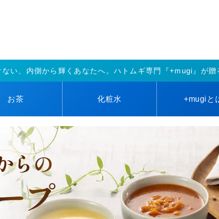
けない、内側から輝くあなたへ。ハトムギ専門『+mugi』が贈
お茶
化粧水
+mugi
と