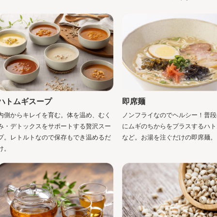
ハトムギスープ
即席麺
内側からキレイを育む。体を温め、むく
ノンフライなのでヘルシー！普段
み・デトックスをサポートする贅沢スー
にムギのちからをプラスするハト
プ。レトルトなので保存もでき温めるだ
など。お湯を注ぐだけの即席麺。
け。