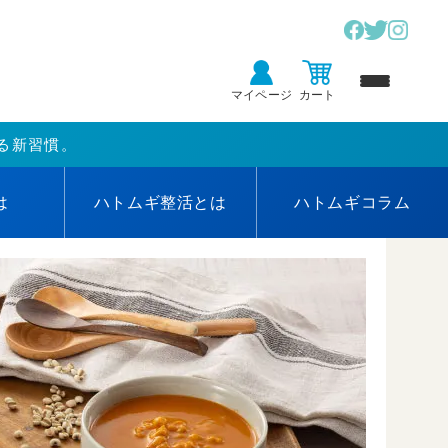
マイページ
カート
る新習慣。
は
ハトムギ
整活とは
ハトムギ
コラム