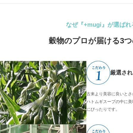
なぜ『+mugi』が選ば
穀物のプロが届ける3
厳選され
古来より美容に良いとさ
ハトムギスープの中に美
にぴったりです。