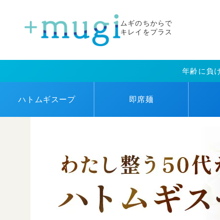
ムギのちからで
キレイをプラス
年齢に負
ハトムギ
スープ
即席麺