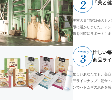
「美と健
美容の専門家監修のもと
限に活かしました。アン
康を同時にサポートしま
忙しい毎
商品ライ
忙しいあなたでも、美容
品ラインナップ。朝食・
ンでハトムギの恵みを感