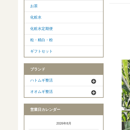
お茶
化粧水
化粧水定期便
粒・精白・粉
ギフトセット
ブランド
ハトムギ整活
オオムギ整活
営業日カレンダー
2026年8月