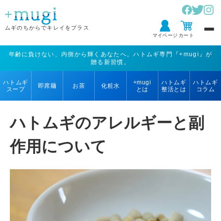
ムギのちからで
キレイをプラス
マイページ
カート
年齢に負けない、内側から輝くあなたへ。ハトムギ専門『+mugi』が
贈る新習慣。
ハトムギ
+mugi
ハトムギ
ハトムギ
即席麺
お茶
化粧水
スープ
とは
整活とは
コラム
ハトムギのアレルギーと副
作用について