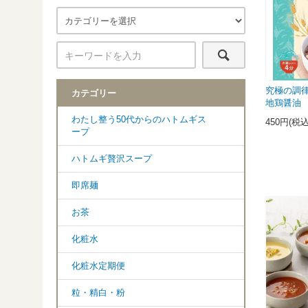
究極の調
カテゴリー
地鶏醤
わたし整う50代からのハトムギス
450円(税込
ープ
ハトムギ贅沢スープ
即席麺
お茶
化粧水
化粧水定期便
粒・精白・粉