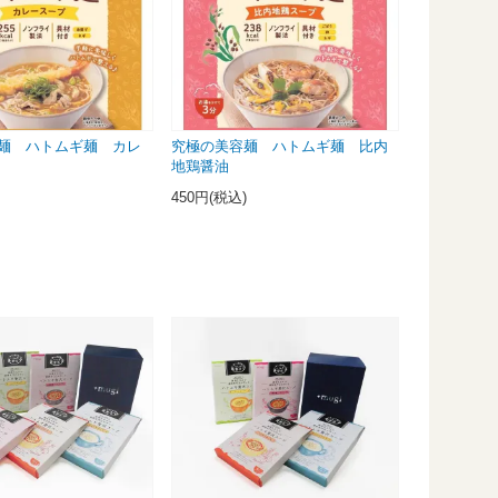
麺 ハトムギ麺 カレ
究極の美容麺 ハトムギ麺 比内
地鶏醤油
)
450円(税込)