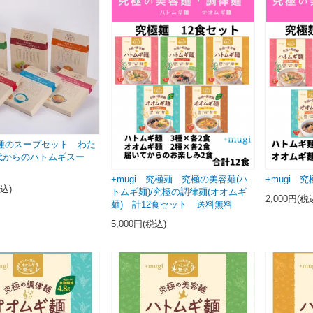
 6種のスープセット わた
代からのハトムギスー
+mugi 究極麺 究極の美容麺(ハ
+mugi
税込)
トムギ麺)/究極の調律麺(オオムギ
2,000円(税
麺) 計12食セット 送料無料
5,000円(税込)