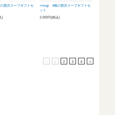
6種の贅沢スープギフトセ
+mugi 4種の贅沢スープギフトセ
ット
込)
3,000円(税込)
<
1
2
3
4
>