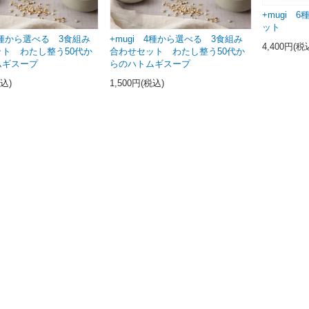
+mugi 
ット
 6種から選べる 3食組み
+mugi 4種から選べる 3食組み
4,400円(税
ト わたし整う50代か
合わせセット わたし整う50代か
ムギスープ
らのハトムギスープ
税込)
1,500円(税込)