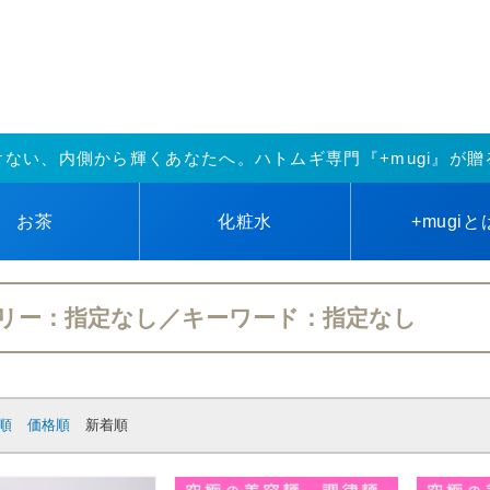
けない、内側から輝くあなたへ。ハトムギ専門『+mugi』が贈
お茶
化粧水
+mugi
と
リー：指定なし／キーワード：指定なし
順
価格順
新着順