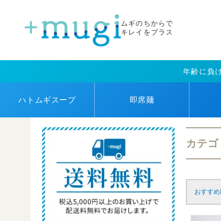
ムギのちからで
キレイをプラス
年齢に負
ハトムギ
スープ
即席麺
カテゴ
おすすめ