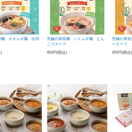
律麺 オオムギ麺 比内
究極の美容麺 ハトムギ麺 とん
究極の美容
油
こつスープ
ースープ
)
450円(税込)
450円(税込