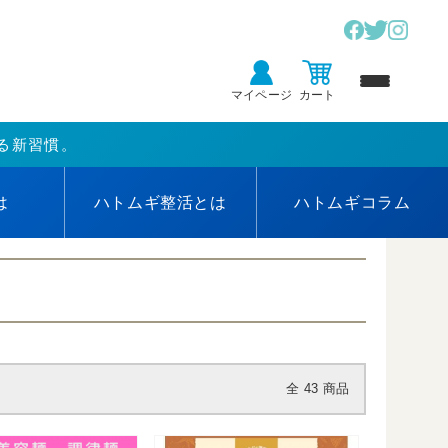
マイページ
カート
る新習慣。
は
ハトムギ
整活とは
ハトムギ
コラム
全
43
商品