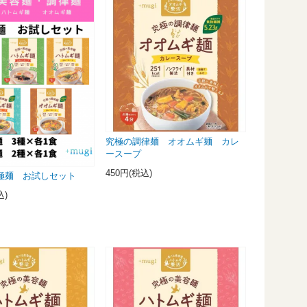
究極の調律麺 オオムギ麺 カレ
ースープ
450円(税込)
 究極麺 お試しセット
込)