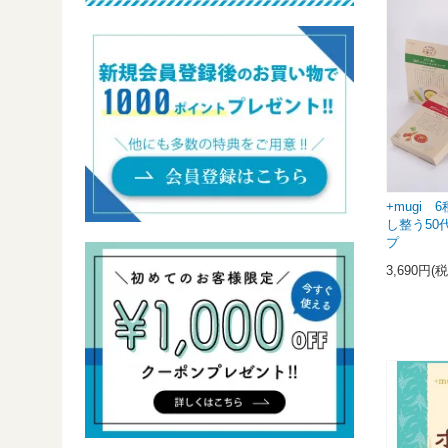
+mugi
し整う50
プ
3,690円(