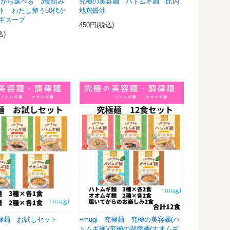
6種から選べる 3食組み
究極の美容麺 ハトムギ麺 比内
ト わたし整う50代か
地鶏醤油
ムギスープ
450円(税込)
込)
 究極麺 お試しセット
+mugi 究極麺 究極の美容麺(ハ
トムギ麺)/究極の調律麺(オオムギ