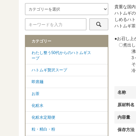
貴重な国内
ハトムギの
しめるハト
ハトムギ茶
●お召し上
カテゴリー
〇煮出し
沸騰したお
わたし整う50代からのハトムギス
3～5分
ープ
そのまま
冷やして
ハトムギ贅沢スープ
即席麺
名称
お茶
原材料名
化粧水
内容量
化粧水定期便
保存方法
粒・精白・粉