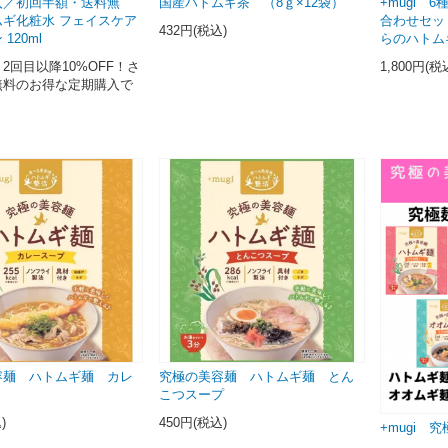
入／初回半額・送料無
国産ハトムギ茶 （8ｇ×12袋）
+mugi 
ムギ化粧水 フェイスケア
合わせセッ
432円(税込)
120ml
らのハト
2回目以降10%OFF！さ
1,800円(税
無料のお得な定期購入で
容麺 ハトムギ麺 カレ
究極の美容麺 ハトムギ麺 とん
プ
こつスープ
)
450円(税込)
+mugi