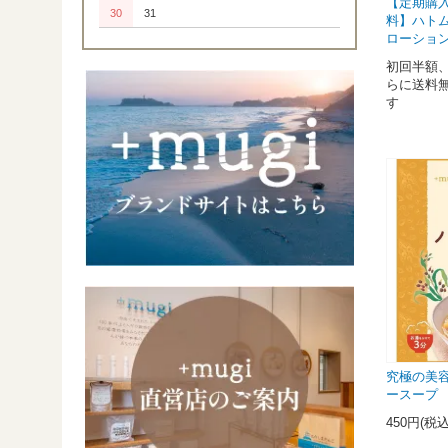
【定期購
30
31
料】ハト
ローション 
初回半額、
らに送料
す
究極の美
ースー
450円(税込