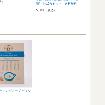
込)
麺) 計12食セット 送料無料
5,000円(税込)
のハトムギスープ ヴィシ
)