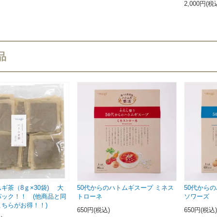
2,000円(税
品
ギ茶（8ｇ×30袋) 大
50代からのハトムギスープ ミネス
50代から
パック！！ (他商品と同
トローネ
ソワーズ
こちらがお得！！)
650円(税込)
650円(税込