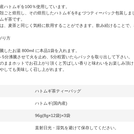
産ハトムギを100％使用しています。
殻ごと焙煎し、その焙煎したハトムギを8ｇづつティーパック包装しま
ムギ茶です。
は、麦茶と同じく気軽に飲用することができます。飲み続けることで、
がり方
湯 800mℓ に本品1袋を入れます。
沸騰させて火を止め、5分程置いたらパックを取り出して下さい。
ホットでお召上がり頂くと芳ばしい香りと味わいをお楽しみ頂け
も美味しく召し上がれます。
ハトムギ茶ティーバッグ
ハトムギ(国内産)
96g(8g×12袋)×3袋
直射日光・湿気を避けて保存してください。