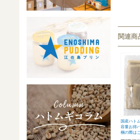
関連商
国産ハトム
容量お得
梱の際は