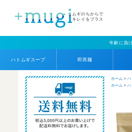
ムギのちからで
キレイをプラス
年齢に負
ハトムギ
スープ
即席麺
ホーム
>
ハ
ホーム
>
ハ