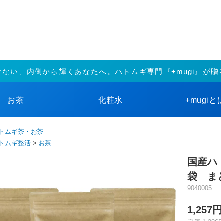
けない、内側から輝くあなたへ。ハトムギ専門『+mugi』が贈
お茶
化粧水
+mugi
と
トムギ茶・お茶
トムギ整活
>
お茶
国産ハ
袋 
9040005
1,257