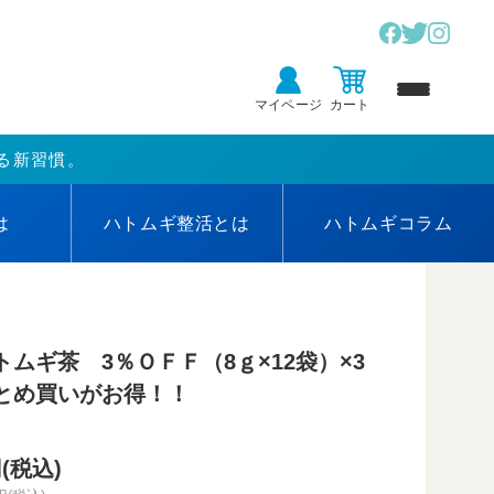
マイページ
カート
る新習慣。
は
ハトムギ
整活とは
ハトムギ
コラム
トムギ茶 3％ＯＦＦ（8ｇ×12袋）×3
まとめ買いがお得！！
円(税込)