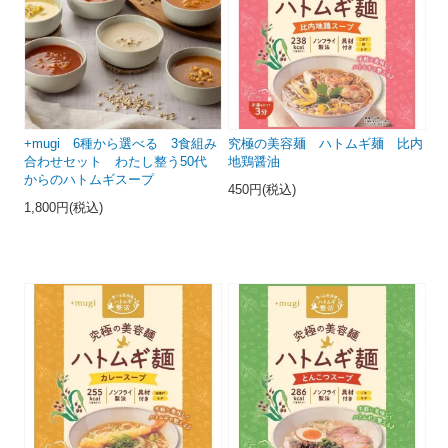
+mugi 6種から選べる 3食組み
究極の美容麺 ハトムギ麺 比内
合わせセット わたし整う50代
地鶏醤油
からのハトムギスープ
450円(税込)
1,800円(税込)