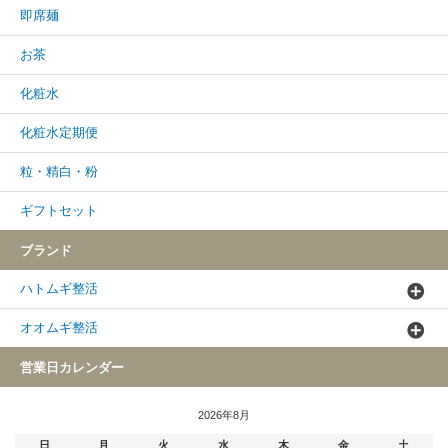
即席麺
お茶
化粧水
化粧水定期便
粒・精白・粉
ギフトセット
ブランド
ハトムギ整活
オオムギ整活
営業日カレンダー
2026年8月
日
月
火
水
木
金
土