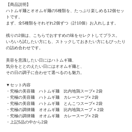
【商品説明】
ハトムギ麺とオオムギ麺の5種類を、たっぷり楽しめる12個セッ
トです。
まず、全5種類をそれぞれ2個ずつ（計10個）お入れします。
残りの2個は、こちらでおすすめの味をセレクトしてプラス。
いろいろ試したい方にも、ストックしておきたい方にもぴったり
の詰め合わせです。
美容を意識したい日にはハトムギ麺、
気分をととのえたい日にはオオムギ麺と、
その日の調子に合わせて選べるのも魅力。
▼セット内容
・究極の美容麺 ハトムギ麺 比内地鶏スープ× 2袋
・究極の美容麺 ハトムギ麺 カレースープ× 2袋
・究極の美容麺 ハトムギ麺 とんこつスープ× 2袋
・究極の調律麺 オオムギ麺 比内地鶏スープ × 2袋
・究極の調律麺 オオムギ麺 カレースープ× 2袋
・上記5品の中から2袋