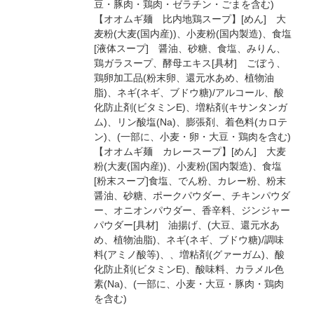
豆・豚肉・鶏肉・ゼラチン・ごまを含む)
【オオムギ麺 比内地鶏スープ】[めん] 大
麦粉(大麦(国内産))、小麦粉(国内製造)、食塩
[液体スープ] 醤油、砂糖、食塩、みりん、
鶏ガラスープ、酵母エキス[具材] ごぼう、
鶏卵加工品(粉末卵、還元水あめ、植物油
脂)、ネギ(ネギ、ブドウ糖)/アルコール、酸
化防止剤(ビタミンE)、増粘剤(キサンタンガ
ム)、リン酸塩(Na)、膨張剤、着色料(カロテ
ン)、(一部に、小麦・卵・大豆・鶏肉を含む)
【オオムギ麺 カレースープ】[めん] 大麦
粉(大麦(国内産))、小麦粉(国内製造)、食塩
[粉末スープ]食塩、でん粉、カレー粉、粉末
醤油、砂糖、ポークパウダー、チキンパウダ
ー、オニオンパウダー、香辛料、ジンジャー
パウダー[具材] 油揚げ、(大豆、還元水あ
め、植物油脂)、ネギ(ネギ、ブドウ糖)/調味
料(アミノ酸等)、、増粘剤(グァーガム)、酸
化防止剤(ビタミンE)、酸味料、カラメル色
素(Na)、(一部に、小麦・大豆・豚肉・鶏肉
を含む)