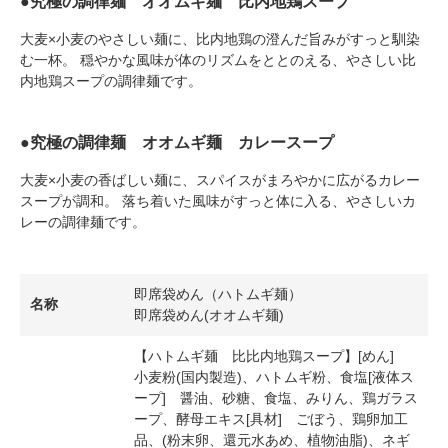
●究極の調律麺 オオムギ麺 比内地鶏スープ
大麦×小麦のやさしい麺に、比内地鶏の澄んだ旨みがすっと馴染
む一杯。 穏やかな風味が体のリズムをととのえる、やさしい比
内地鶏スープの調律麺です。
●究極の調律麺 オオムギ麺 カレースープ
大麦×小麦の香ばしい麺に、スパイスがまろやかに広がるカレー
スープが調和。 落ち着いた風味がすっと体に入る、やさしいカ
レーの調律麺です。
即席袋めん（ハトムギ麺）
名称
即席袋めん(オオムギ麺)
【ハトムギ麺 比比内地鶏スープ】[めん]
小麦粉(国内製造)、ハトムギ粉、食塩[液体ス
ープ] 醤油、砂糖、食塩、みりん、鶏ガラス
ープ、酵母エキス[具材] ごぼう、鶏卵加工
品、(粉末卵、還元水あめ、植物油脂)、ネギ