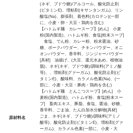
(ネギ、ブドウ糖)/アルコール、酸化防止剤
(ビタミンE)、増粘剤(キサンタンガム)、リン
酸塩(Na)、膨張剤、着色料(カロテン)(一部
に、小麦・卵・大豆・鶏肉を含む)
【ハトムギ麺 カレースープ】[めん] 小麦
粉(国内製造)、ハトムギ粉、食塩[粉末スープ]
食塩、でん粉、カレー粉、粉末醤油、砂
糖、ポークパウダー、チキンパウダー、オニ
オンパウダー、香辛料、ジンジャーパウダー
[具材] 油揚げ、(大豆、還元水あめ、植物油
脂)、ネギ(ネギ、ブドウ糖)/調味料(アミノ酸
等)、、増粘剤(グァーガム)、酸化防止剤(ビ
タミンE)、酸味料、カラメル色素(Na)、(一
部に、小麦・大豆・豚肉・鶏肉を含む)
【ハトムギ麺 とんこつスープ】[めん] 小
麦粉(国内製造)、ハトムギ粉、食塩[粉末スー
プ] 畜肉エキス、豚脂、食塩、醤油、砂糖、
香辛料、ごま油、たん白加水分解物[具材]
ごま、ネギ(ネギ、ブドウ糖)/調味料(アミノ
原材料名
酸等)、酸化防止剤(ビタミンE)、増粘剤(グァ
ーガム)、カラメル色素(一部に、小麦・大