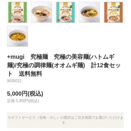
+mugi 究極麺 究極の美容麺(ハトムギ
麺)/究極の調律麺(オオムギ麺) 計12食セッ
ト 送料無料
9030012
5,000円(税込)
定価 5,400円(税込)
※ギフトサービス（包装・のし）の選択はご注文画面でお選びいただけま
す。