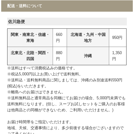
配送・送料について
佐川急便
関東・南東北・信越・
660
北海道・九州・中国
950円
東海
円
地方
北東北・北陸・関西・
880
1,350
沖縄
四国
円
円
※送料はすべて消費税込みの価格です。
※税込5,000円以上お買い上げで送料無料。
※送料込・送料無料商品に関しましては、沖縄のみ別途送料550円
(税込)をいただきます。
※離島へのお届けはできません。
※送料無料品と通常商品を同梱にてお届けの場合、5,000円未満でも
送料無料になります。(但し、スープお試しセットをご購入のお客様
は他商品との同梱ができないため、ご利用いただけません。)
お届け時間帯をご指定いただけます。
地域、天候、交通事情により、多少前後する場合がございますので
ご了承ください。