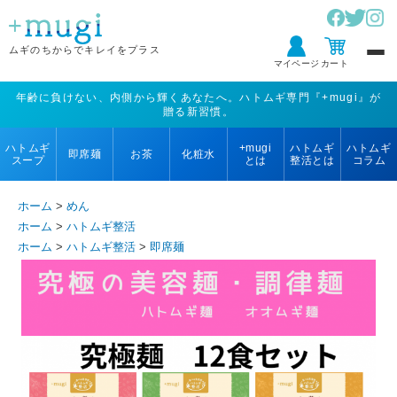
ムギのちからで
キレイをプラス
マイページ
カート
年齢に負けない、内側から輝くあなたへ。ハトムギ専門『+mugi』が
贈る新習慣。
ハトムギ
+mugi
ハトムギ
ハトムギ
即席麺
お茶
化粧水
スープ
とは
整活とは
コラム
ホーム
>
めん
ホーム
>
ハトムギ整活
ホーム
>
ハトムギ整活
>
即席麺