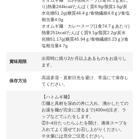
り)熱量244kcal/たんぱく質8.9g/脂質1.5g/炭
水化物51.2g(糖質46.4ｇ/食物繊維4.8ｇ)/食塩
相当量4.0g
オオムギ麺 カレースープ(1食74.7ｇあたり)
熱量251kcal/たんぱく質9.1g/脂質2.2g/炭水
化物51.17g(糖質45.94ｇ/食物繊維5.23ｇ)/食
塩相当量4.7g
出荷時に残り2か月以上あるものをお送りし
賞味期限
ます。
高温多湿・直射日光を避け、常温にて保存し
保存方法
てください。
【ハトムギ麺】
①麺と具材を深めの丼に入れ、沸かしたての
お湯を麺が完全に浸るまで(400ml)注ぎ、ラ
ップなどでふたをします。
②3~4分たったらふたを開け、液体スープを
入れてよく混ぜてお召し上がりください。
※火傷には充分ご注意ください。