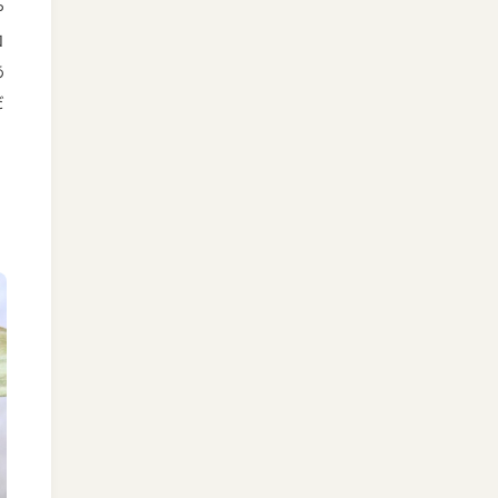
や
コ
あ
だ