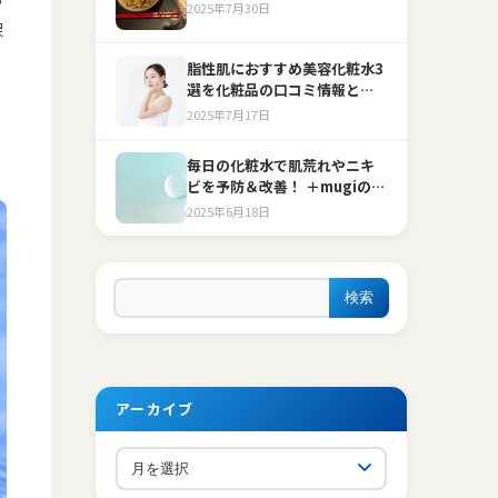
2025年7月30日
保
。
脂性肌におすすめ美容化粧水3
選を化粧品の口コミ情報と共
に紹介！脂性肌のケア方法・
2025年7月17日
商品の選び方も解説
毎日の化粧水で肌荒れやニキ
ビを予防＆改善！ ＋mugiのハ
トムギフェイスケアローショ
2025年6月18日
ンが大人気
検索
アーカイブ