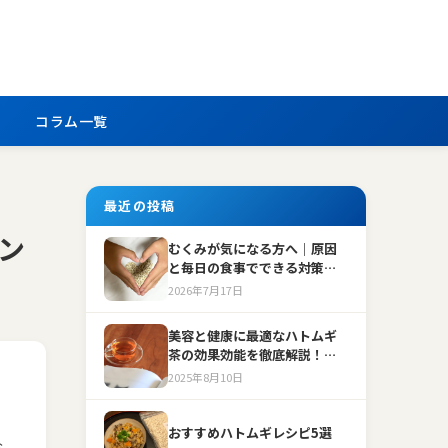
コラム一覧
最近の投稿
ン
むくみが気になる方へ｜原因
と毎日の食事でできる対策を
わかりやすく解説
2026年7月17日
美容と健康に最適なハトムギ
茶の効果効能を徹底解説！ハ
トムギ茶を飲むことで得られ
2025年8月10日
。
る嬉しいポイントとは？
おすすめハトムギレシピ5選
お