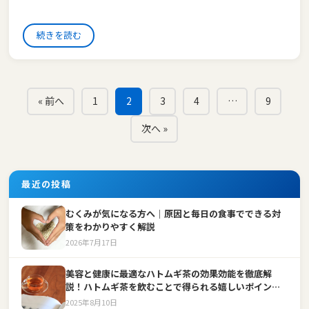
続きを読む
« 前へ
1
2
3
4
…
9
次へ »
最近の投稿
むくみが気になる方へ｜原因と毎日の食事でできる対
策をわかりやすく解説
2026年7月17日
美容と健康に最適なハトムギ茶の効果効能を徹底解
説！ハトムギ茶を飲むことで得られる嬉しいポイント
とは？
2025年8月10日